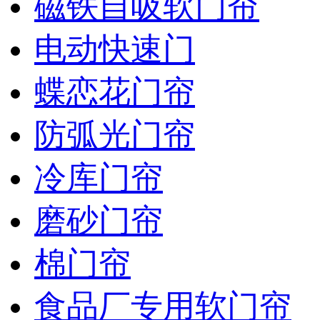
磁铁自吸软门帘
电动快速门
蝶恋花门帘
防弧光门帘
冷库门帘
磨砂门帘
棉门帘
食品厂专用软门帘