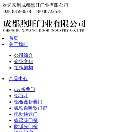
欢迎来到成都煦旺门业有限公司
028-83593678、18030722678
首页
关于我们
公司简介
企业文化
组织架构
产品中心
pvc折叠门
铝百叶
铝合金折叠门
磁铁自吸软门帘
电动快速门
蝶恋花门帘
防弧光门帘