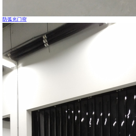
防弧光门帘