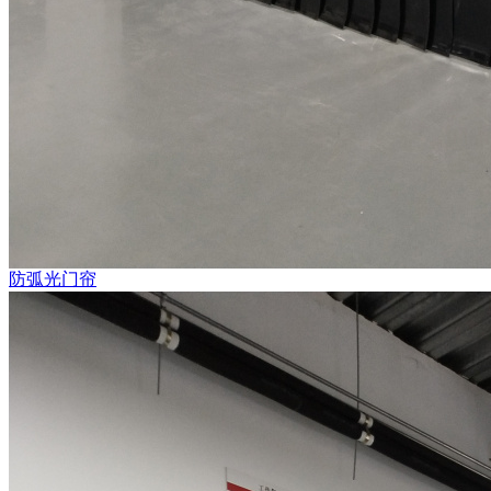
防弧光门帘