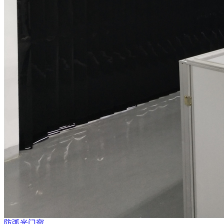
防弧光门帘