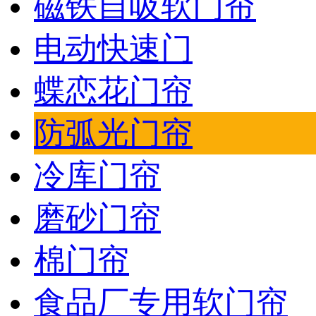
磁铁自吸软门帘
电动快速门
蝶恋花门帘
防弧光门帘
冷库门帘
磨砂门帘
棉门帘
食品厂专用软门帘