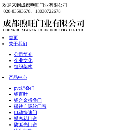
欢迎来到成都煦旺门业有限公司
028-83593678、18030722678
首页
关于我们
公司简介
企业文化
组织架构
产品中心
pvc折叠门
铝百叶
铝合金折叠门
磁铁自吸软门帘
电动快速门
蝶恋花门帘
防弧光门帘