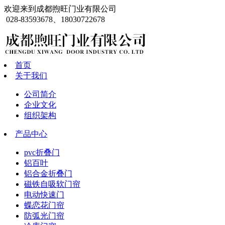
欢迎来到成都煦旺门业有限公司
028-83593678、18030722678
首页
关于我们
公司简介
企业文化
组织架构
产品中心
pvc折叠门
铝百叶
铝合金折叠门
磁铁自吸软门帘
电动快速门
蝶恋花门帘
防弧光门帘