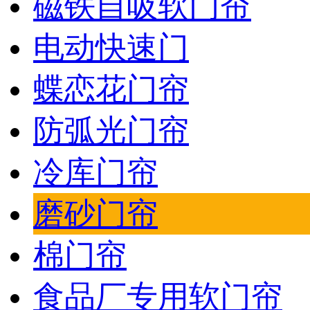
磁铁自吸软门帘
电动快速门
蝶恋花门帘
防弧光门帘
冷库门帘
磨砂门帘
棉门帘
食品厂专用软门帘