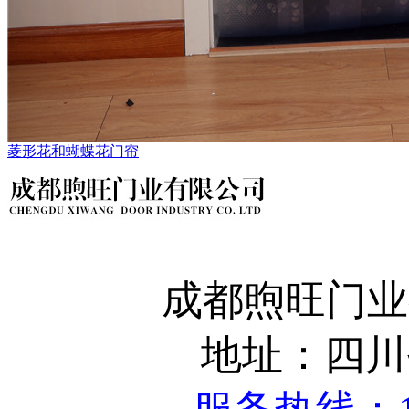
菱形花和蝴蝶花门帘
成都煦旺门业有限
地址：四川