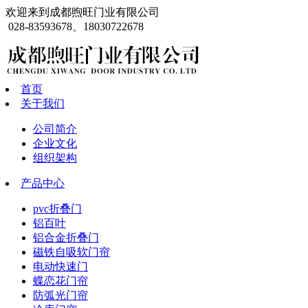
欢迎来到成都煦旺门业有限公司
028-83593678、18030722678
首页
关于我们
公司简介
企业文化
组织架构
产品中心
pvc折叠门
铝百叶
铝合金折叠门
磁铁自吸软门帘
电动快速门
蝶恋花门帘
防弧光门帘