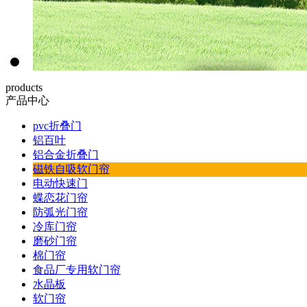
products
产品中心
pvc折叠门
铝百叶
铝合金折叠门
磁铁自吸软门帘
电动快速门
蝶恋花门帘
防弧光门帘
冷库门帘
磨砂门帘
棉门帘
食品厂专用软门帘
水晶板
软门帘